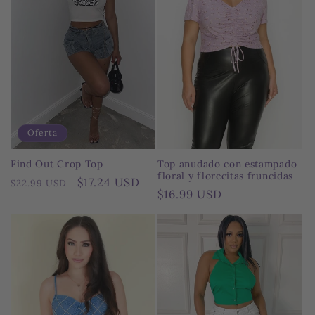
i
ó
n
:
Oferta
Find Out Crop Top
Top anudado con estampado
floral y florecitas fruncidas
Precio
Precio
$17.24 USD
$22.99 USD
Precio
$16.99 USD
habitual
de
habitual
oferta