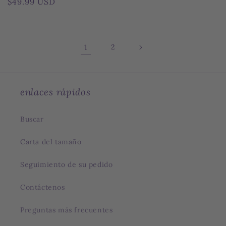
Precio
$49.99 USD
habitual
1
2
enlaces rápidos
Buscar
Carta del tamaño
Seguimiento de su pedido
Contáctenos
Preguntas más frecuentes