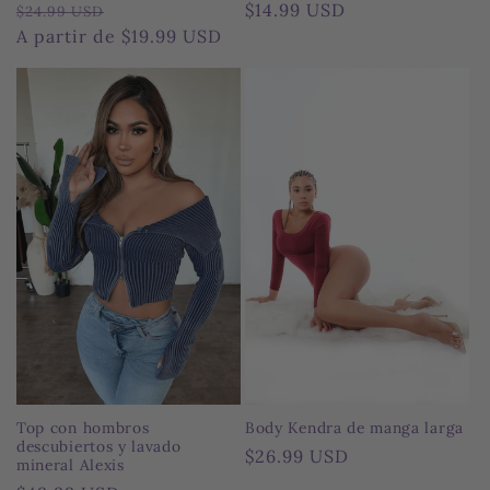
Precio
$14.99 USD
Precio
Precio
$24.99 USD
habitual
habitual
A partir de $19.99 USD
de
oferta
Top con hombros
Body Kendra de manga larga
descubiertos y lavado
Precio
$26.99 USD
mineral Alexis
habitual