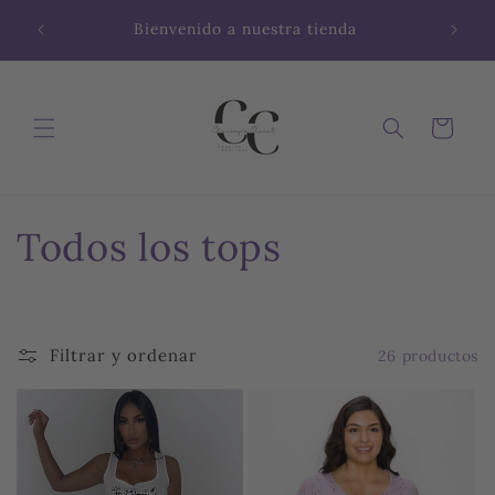
Ir
directamente
Bienvenido a nuestra tienda
al contenido
Carrito
C
Todos los tops
o
l
Filtrar y ordenar
26 productos
e
c
c