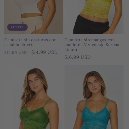
Oferta
Camiseta sin costuras con
Camiseta sin mangas con
espalda abierta
cuello en V y encaje Serena -
Limón
Precio
Precio
$14.99 USD
$19.99 USD
Precio
$16.99 USD
habitual
de
habitual
oferta