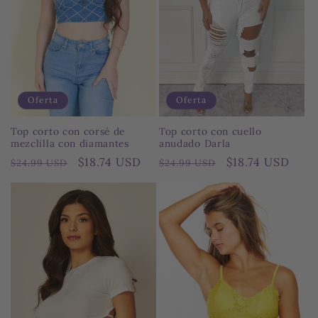
Oferta
Oferta
Top corto con corsé de
Top corto con cuello
mezclilla con diamantes
anudado Darla
Precio
Precio
$18.74 USD
Precio
Precio
$18.74 USD
$24.99 USD
$24.99 USD
habitual
de
habitual
de
oferta
oferta