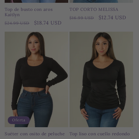
Top de busto con aros
TOP CORTO MELISSA
Kaitlyn
Precio
Precio
$12.74 USD
$16.99 USD
Precio
Precio
$18.74 USD
$24.99 USD
habitual
de
habitual
de
oferta
oferta
Oferta
Top liso con cuello redondo
Suéter con osito de peluche